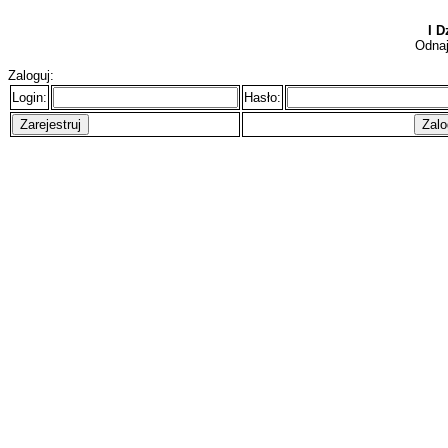
I D
Odnaj
Zaloguj:
Login:
Hasło: