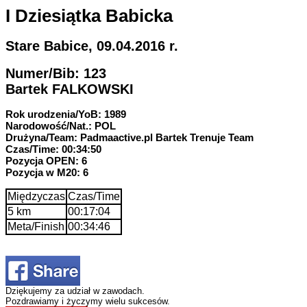
I Dziesiątka Babicka
Stare Babice, 09.04.2016 r.
Numer/Bib: 123
Bartek FALKOWSKI
Rok urodzenia/YoB: 1989
Narodowość/Nat.: POL
Drużyna/Team: Padmaactive.pl Bartek Trenuje Team
Czas/Time: 00:34:50
Pozycja OPEN: 6
Pozycja w M20: 6
Międzyczas
Czas/Time
5 km
00:17:04
Meta/Finish
00:34:46
Dziękujemy za udział w zawodach.
Pozdrawiamy i życzymy wielu sukcesów.