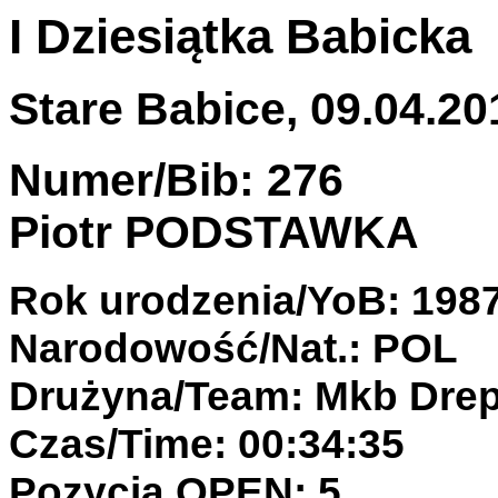
I Dziesiątka Babicka
Stare Babice, 09.04.201
Numer/Bib: 276
Piotr PODSTAWKA
Rok urodzenia/YoB: 198
Narodowość/Nat.: POL
Drużyna/Team: Mkb Drep
Czas/Time: 00:34:35
Pozycja OPEN: 5